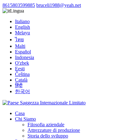
8615803599885
bruceli1988@yeah.net
Lingua
Italiano
English
Melayu
ไทย
Malti
Español
Indonesia
O'zbek
Eesti
Čeština
Català
हिंदी
한국어
Casa
Chi Siamo
Filosofia aziendale
Attrezzature di produzione
Storia dello sviluppo